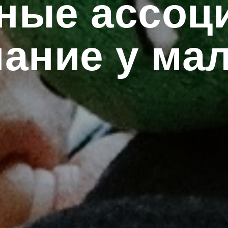
ные ассоци
пание у ма