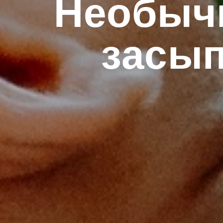
Необыч
засы