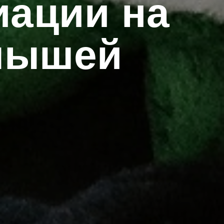
ации на
лышей