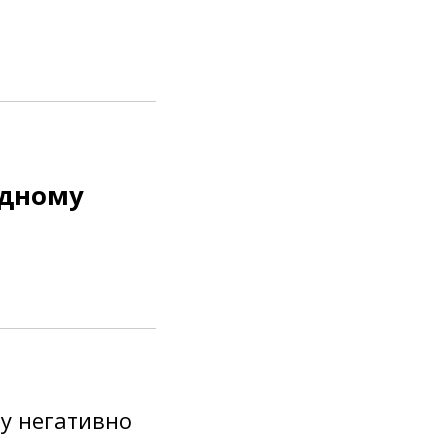
удному
ну негативно