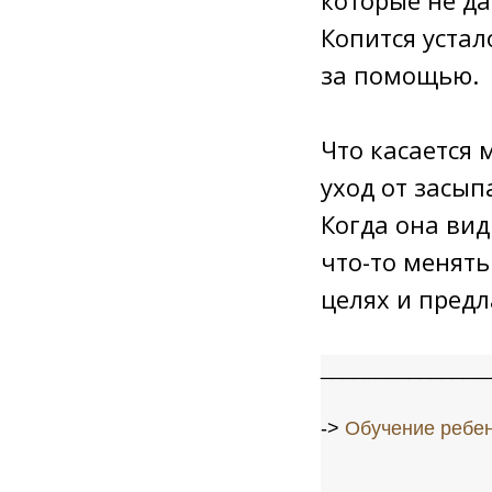
Копится устал
за помощью.
⠀
Что касается 
уход от засып
Когда она вид
что-то менят
целях и предл
_______________
->
Обучение ребен
_______________