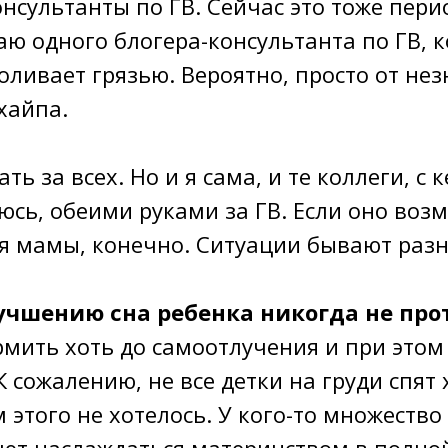
нсультанты по ГВ. Сейчас это тоже пер
аю одного блогера-консультанта по ГВ, 
оливает грязью. Вероятно, просто от не
хайпа️.
ть за всех. Но и я сама, и те коллеги, с
сь, обеими руками за ГВ. Если оно воз
я мамы, конечно. Ситуации бывают разн
лучшению сна ребенка никогда не пр
рмить хоть до самоотлучения и при этом
К сожалению, не все детки на груди спят
 этого не хотелось. У кого-то множеств
ают наслаждаться материнством в полно