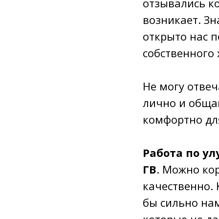
отзывались ко
возникает. Зн
открыто нас п
собственного 
⠀
Не могу отвеча
лично и общаю
комфортно дл
⠀
Работа по у
ГВ
. Можно ко
качественно. 
бы сильно нам
которые не д