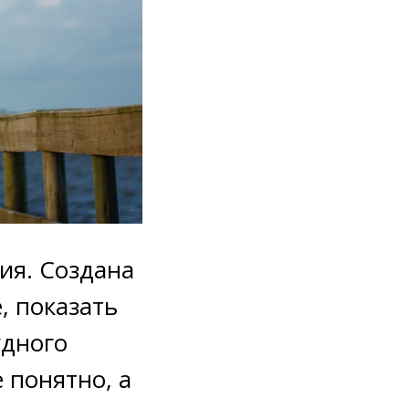
ия. Создана
, показать
удного
е понятно, а