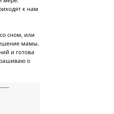
риходят к нам
со сном, или
решение мамы.
ний и готова
прашиваю о
____
____