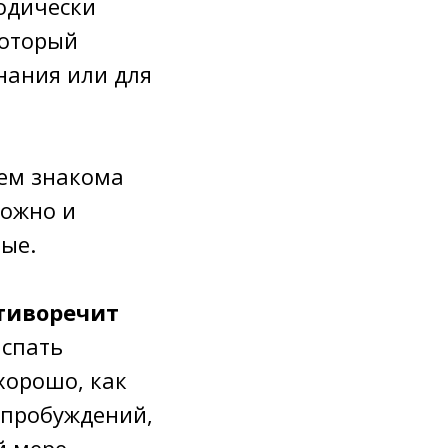
иодически
который
знания или для
 кем знакома
можно и
ые.
отиворечит
 спать
 хорошо, как
о пробуждений,
й мере.