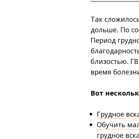
⠀
Так сложилось
дольше. По со
Период грудн
благодарност
близостью. ГВ
время болезни
Вот нескольк
Грудное вск
Обучить ма
грудное вс